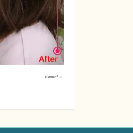
tnkmnw5side