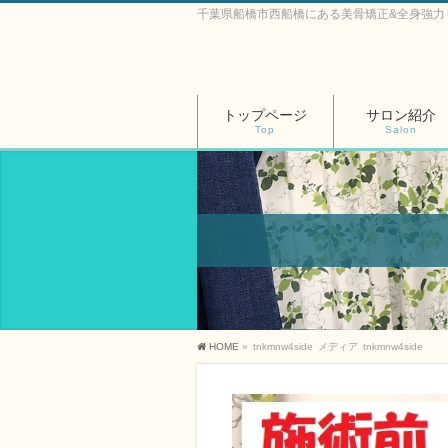
千葉県船橋市西船橋にある美骨矯正&全身強力
トップページ
サロン紹介
Top
Salon
HOME
»
tnkmnw4side
メディア
tnkmnw4side