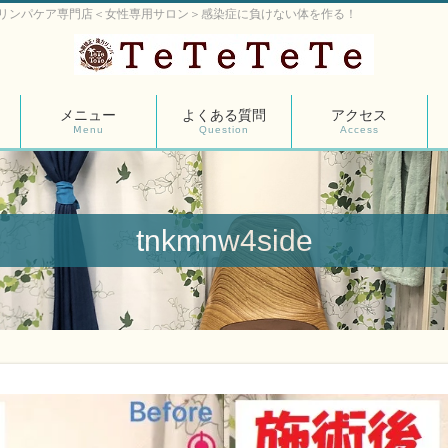
リンパケア専門店＜女性専用サロン＞感染症に負けない体を作る！
メニュー
よくある質問
アクセス
Ⅿenu
Question
Access
tnkmnw4side