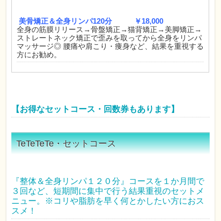
美骨矯正＆全身リンパ120分 ￥18,000
全身の筋膜リリース→骨盤矯正→猫背矯正→美脚矯正→
ストレートネック矯正で歪みを取ってから全身をリンパ
マッサージ◎ 腰痛や肩こり・痩身など、結果を重視する
方にお勧め。
【お得なセットコース・回数券もあります】
TeTeTeTe・セットコース
『整体＆全身リンパ１２０分』コースを１か月間で
３回など、短期間に集中で行う結果重視のセットメ
ニュー。※コリや脂肪を早く何とかしたい方におス
スメ！