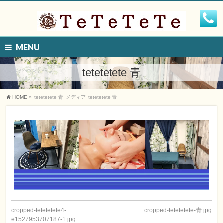
MENU
tetetetete 青
HOME
»
tetetetete 青
メディア
tetetetete 青
cropped-tetetetete4-
cropped-tetetetete-青.jpg
e1527953707187-1.jpg