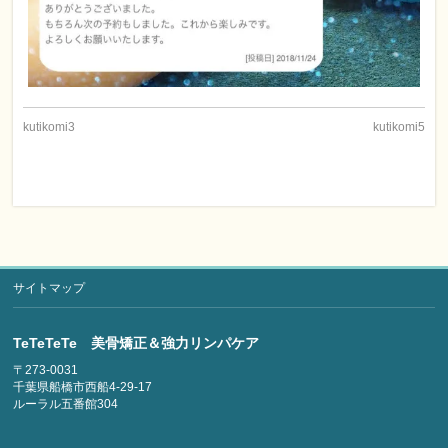
kutikomi3
kutikomi5
サイトマップ
TeTeTeTe 美骨矯正＆強力リンパケア
〒273-0031
千葉県船橋市西船4-29-17
ルーラル五番館304