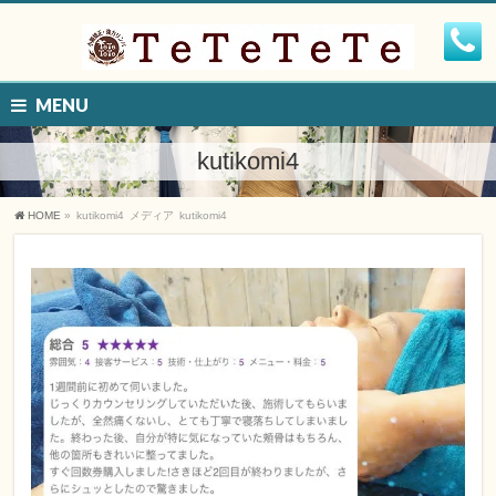
MENU
kutikomi4
HOME
»
kutikomi4
メディア
kutikomi4