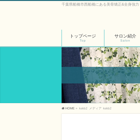
千葉県船橋市西船橋にある美骨矯正&全身強力
トップページ
サロン紹介
Top
Salon
HOME
»
kskb2
メディア
kskb2