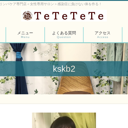
リンパケア専門店＜女性専用サロン＞感染症に負けない体を作る！
メニュー
よくある質問
アクセス
Ⅿenu
Question
Access
kskb2