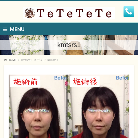
MENU
kmtsrs1
HOME
»
kmtsrs1
メディア
kmtsrs1