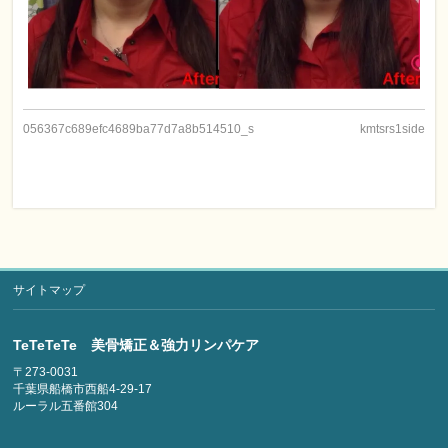
056367c689efc4689ba77d7a8b514510_s
kmtsrs1side
サイトマップ
TeTeTeTe 美骨矯正＆強力リンパケア
〒273-0031
千葉県船橋市西船4-29-17
ルーラル五番館304