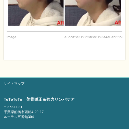
image
e3dca5d3192f2a8d8193a4e0ab65b4db
サイトマップ
TeTeTeTe 美骨矯正＆強力リンパケア
〒273-0031
千葉県船橋市西船4-29-17
ルーラル五番館304