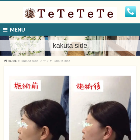
MENU
kakuta side
HOME
»
kakuta side
メディア
kakuta side