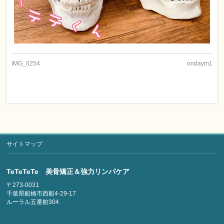
IMG_0254
ondaym1
サイトマップ
TeTeTeTe 美骨矯正＆強力リンパケア
〒273-0031
千葉県船橋市西船4-29-17
ルーラル五番館304