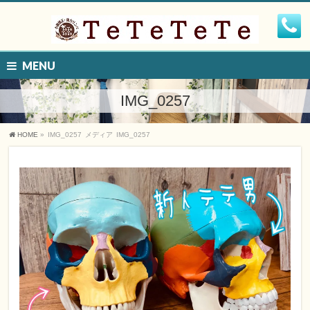
MENU
IMG_0257
HOME
»
IMG_0257
メディア
IMG_0257