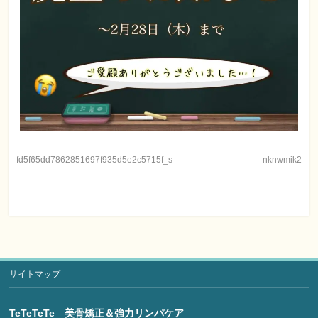
fd5f65dd7862851697f935d5e2c5715f_s
nknwmik2
サイトマップ
TeTeTeTe 美骨矯正＆強力リンパケア