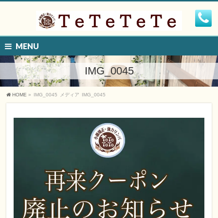
MENU
IMG_0045
HOME
»
IMG_0045
メディア
IMG_0045