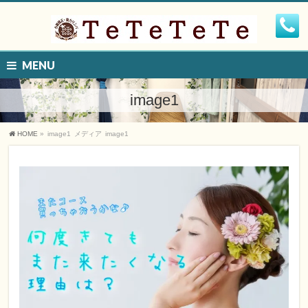
MENU
image1
HOME
»
image1
メディア
image1