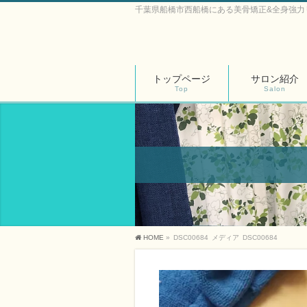
千葉県船橋市西船橋にある美骨矯正&全身強力
トップページ
サロン紹介
Top
Salon
HOME
»
DSC00684
メディア
DSC00684