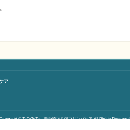
s
パケア
Copyright ©
TeTeTeTe 美骨矯正＆強力リンパケア
All Rights Reserved
Powered by
WordPress
&
BizVektor Theme
by
Vektor,Inc.
technology.