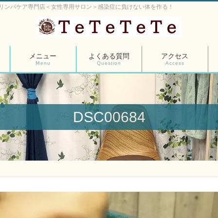
リンパケア専門店＜女性専用サロン＞感染症に負けない体を作る！
メニュー
よくある質問
アクセス
Ⅿenu
Question
Access
DSC00684