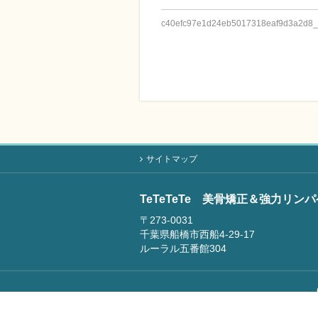
c40efc97e1d24eb5017318eaf9d3a2d8_
サイトマップ
TeTeTeTe 美骨矯正＆強力リン
〒273-0031
千葉県船橋市西船4-29-17
ルーラル五番館304