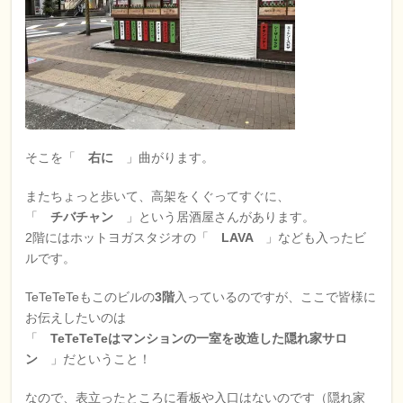
そこを「
右に
」曲がります。
またちょっと歩いて、高架をくぐってすぐに、
「
チバチャン
」という居酒屋さんがあります。
2階にはホットヨガスタジオの「
LAVA
」なども入ったビ
ルです。
TeTeTeTeもこのビルの
3階
入っているのですが、ここで皆様に
お伝えしたいのは
「
TeTeTeTeはマンションの一室を改造した隠れ家サロ
ン
」だということ！
なので、表立ったところに看板や入口はないのです（隠れ家