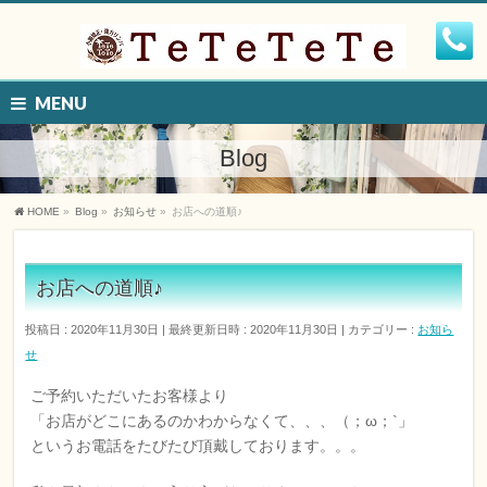
MENU
Blog
HOME
»
Blog
»
お知らせ
»
お店への道順♪
お店への道順♪
投稿日 : 2020年11月30日
最終更新日時 : 2020年11月30日
カテゴリー :
お知ら
せ
ご予約いただいたお客様より
「お店がどこにあるのかわからなくて、、、（；ω；`」
というお電話をたびたび頂戴しております。。。