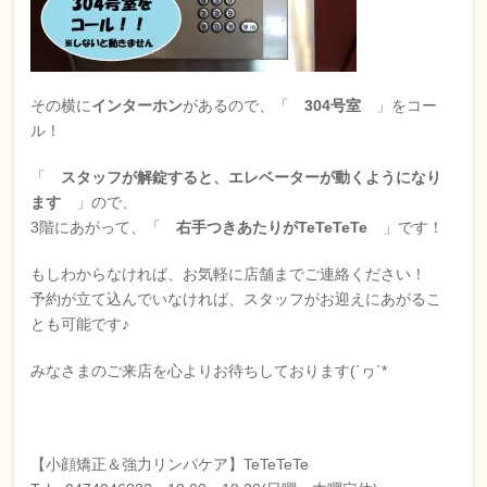
その横に
インターホン
があるので、「
304号室
」をコー
ル！
「
スタッフが解錠すると、エレベーターが動くようになり
ます
」ので、
3階にあがって、「
右手つきあたりがTeTeTeTe
」です！
もしわからなければ、お気軽に店舗までご連絡ください！
予約が立て込んでいなければ、スタッフがお迎えにあがるこ
とも可能です♪
みなさまのご来店を心よりお待ちしております(´ヮ`*
【小顔矯正＆強力リンパケア】TeTeTeTe