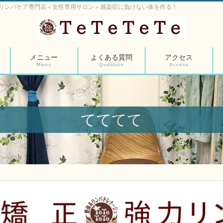
リンパケア専門店＜女性専用サロン＞感染症に負けない体を作る！
メニュー
よくある質問
アクセス
Ⅿenu
Question
Access
てててて