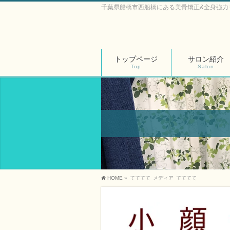
千葉県船橋市西船橋にある美骨矯正&全身強力
トップページ
サロン紹介
Top
Salon
HOME
»
てててて
メディア
てててて