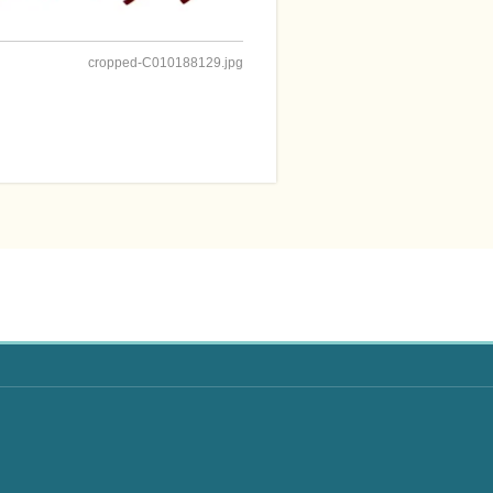
cropped-C010188129.jpg